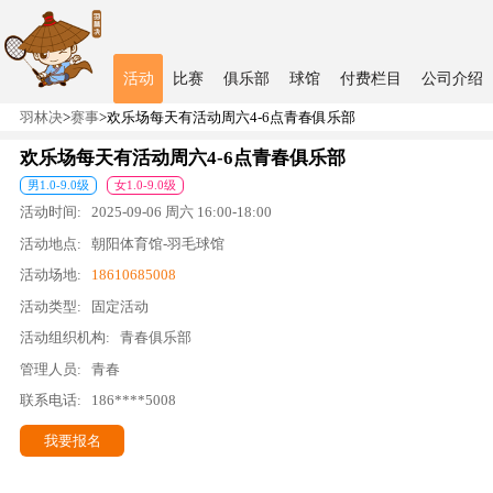
活动
比赛
俱乐部
球馆
付费栏目
公司介绍
羽林决
>
赛事
>
欢乐场每天有活动周六4-6点青春俱乐部
欢乐场每天有活动周六4-6点青春俱乐部
男
1.0
-
9.0
级
女
1.0
-
9.0
级
活动时间:
2025-09-06
周六
16:00
-
18:00
活动地点:
朝阳体育馆-羽毛球馆
活动场地:
18610685008
活动类型:
固定活动
活动组织机构:
青春俱乐部
管理人员:
青春
联系电话:
186****5008
我要报名