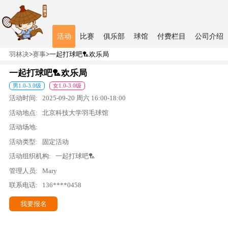
活动
比赛
俱乐部
球馆
付费栏目
公司介绍
羽林决
>
赛事
>
一起打球吧🏸欢乐局
一起打球吧🏸欢乐局
男
1.0
-
3.0
级
女
1.0
-
3.0
级
活动时间:
2025-09-20
周六
16:00
-
18:00
活动地点:
北京科技大学羽毛球馆
活动场地:
活动类型:
固定活动
活动组织机构:
一起打球吧🏸
管理人员:
Mary
联系电话:
136****0458
我要报名