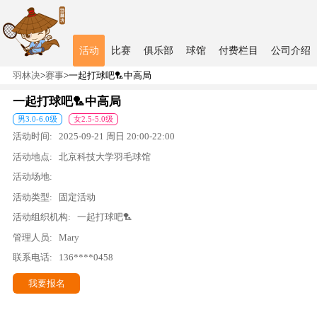
活动
比赛
俱乐部
球馆
付费栏目
公司介绍
羽林决
>
赛事
>
一起打球吧🏸中高局
一起打球吧🏸中高局
男
3.0
-
6.0
级
女
2.5
-
5.0
级
活动时间:
2025-09-21
周日
20:00
-
22:00
活动地点:
北京科技大学羽毛球馆
活动场地:
活动类型:
固定活动
活动组织机构:
一起打球吧🏸
管理人员:
Mary
联系电话:
136****0458
我要报名