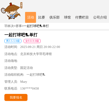
活动
比赛
俱乐部
球馆
付费栏目
公司介绍
羽林决
>
赛事
>
一起打球吧🏸单打
一起打球吧🏸单打
男
3.5
-
5.0
级
女
9.0
-
9.0
级
活动时间:
2025-09-21
周日
20:00
-
22:00
活动地点:
北京科技大学羽毛球馆
活动场地:
活动类型:
固定活动
活动组织机构:
一起打球吧🏸
管理人员:
Mary
联系电话:
136****0458
我要报名