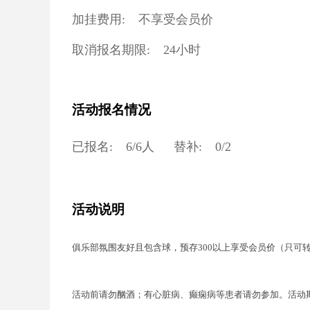
加挂费用:
不享受会员价
取消报名期限:
24小时
活动报名情况
已报名:
6
/
6
人
替补:
0
/
2
活动说明
俱乐部氛围友好且包含球，预存300以上享受会员价（只可
活动前请勿酗酒；有
心脏病、癫痫病等患者请勿参加。活动