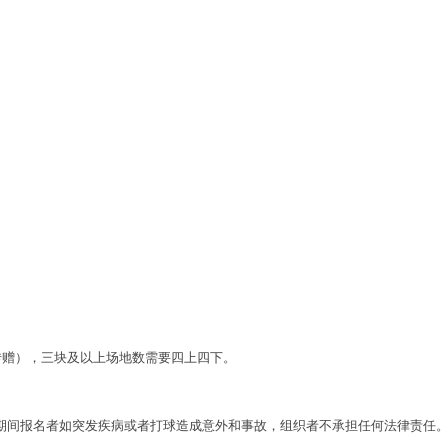
转赠），三块及以上场地数需要四上四下。
期间报名者如突发疾病或者打球造成意外和事故，组织者不承担任何法律责任