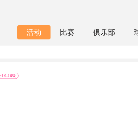
活动
比赛
俱乐部
女
1.0
-
4.0
级