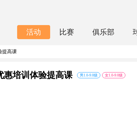
活动
比赛
俱乐部
验提高课
3优惠培训体验提高课
男
1.0
-
9.0
级
女
1.0
-
9.0
级