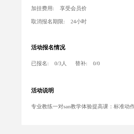
加挂费用:
享受会员价
取消报名期限:
24小时
活动报名情况
已报名:
0
/
3
人
替补:
0
/
0
活动说明
专业教练一对san教学体验提高课：标准