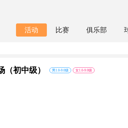
活动
比赛
俱乐部
）
场（初中级）
男
1.0
-
9.0
级
女
1.0
-
9.0
级