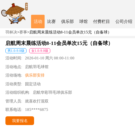
活动
比赛
俱乐部
球馆
付费栏目
公司介绍
羽林决
>
赛事
>
启航周末晨练活动8-11会员单次15元（自备球）
启航周末晨练活动8-11会员单次15元（自备球）
男
1.0
-
9.0
级
女
1.0
-
9.0
级
活动时间:
2026-01-10
周六
08:00
-
11:00
活动地点:
启航羽毛球馆
活动场地:
俱乐部安排
活动类型:
固定活动
活动组织机构:
启航华彩羽毛球俱乐部
管理人员:
就喜欢打混双
联系电话:
185****6875
我要报名