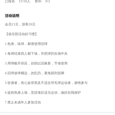
已报名:
15
/
18
人
替补:
0
/
2
活动说明
会员15元，游客20元
【俱乐部活动好习惯】
1.热身，练球，都请使用旧球
1.每局结束四人都下场，并把球扔在场中央
3.用球敞开供应，自助以旧换新，节省使用
4.旧球放球桶边，勿乱扔，避免踩到扭脚
5.饮酒者，有心血管类及不适合羽毛球运动者，谢绝参与
6.提前热身上场，竞技项目适当运动，做好自我保护
7.禁止未成年人参加活动