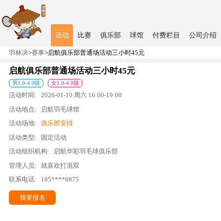
活动
比赛
俱乐部
球馆
付费栏目
公司介绍
羽林决
>
赛事
>
启航俱乐部普通场活动三小时45元
启航俱乐部普通场活动三小时45元
男
1.0
-
4.0
级
女
1.0
-
4.0
级
活动时间:
2026-01-10
周六
16:00
-
19:00
活动地点:
启航羽毛球馆
活动场地:
俱乐部安排
活动类型:
固定活动
活动组织机构:
启航华彩羽毛球俱乐部
管理人员:
就喜欢打混双
联系电话:
185****6875
我要报名