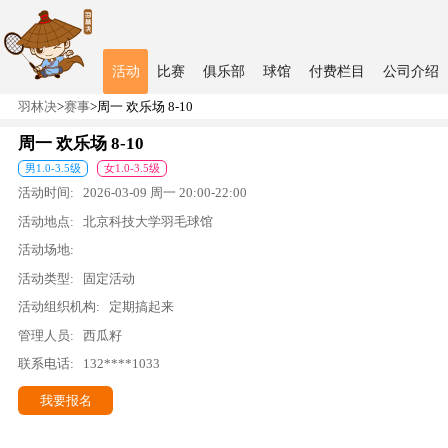
活动
比赛
俱乐部
球馆
付费栏目
公司介绍
羽林决
>
赛事
>
周一 欢乐场 8-10
周一 欢乐场 8-10
男
1.0
-
3.5
级
女
1.0
-
3.5
级
活动时间:
2026-03-09
周一
20:00
-
22:00
活动地点:
北京科技大学羽毛球馆
活动场地:
活动类型:
固定活动
活动组织机构:
定期搞起来
管理人员:
西瓜籽
联系电话:
132****1033
我要报名