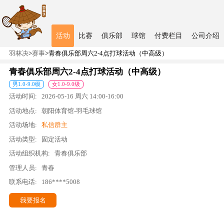
活动
比赛
俱乐部
球馆
付费栏目
公司介绍
羽林决
>
赛事
>
青春俱乐部周六2-4点打球活动（中高级）
青春俱乐部周六2-4点打球活动（中高级）
男
1.0
-
9.0
级
女
1.0
-
9.0
级
活动时间:
2026-05-16
周六
14:00
-
16:00
活动地点:
朝阳体育馆-羽毛球馆
活动场地:
私信群主
活动类型:
固定活动
活动组织机构:
青春俱乐部
管理人员:
青春
联系电话:
186****5008
我要报名