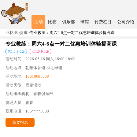
活动
比赛
俱乐部
球馆
付费栏目
公司介绍
羽林决
>
赛事
>
专业教练：周六4-6点一对二优惠培训体验提高课
专业教练：周六4-6点一对二优惠培训体验提高课
男
1.0
-
9.0
级
女
1.0
-
9.0
级
活动时间:
2026-05-16
周六
16:00
-
18:00
活动地点:
朝阳体育馆-羽毛球馆
活动场地:
18610685008
活动类型:
固定活动
活动组织机构:
青春俱乐部
管理人员:
青春
联系电话:
186****5008
我要报名