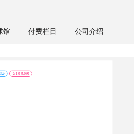
球馆
付费栏目
公司介绍
0
级
女
1.0
-
9.0
级