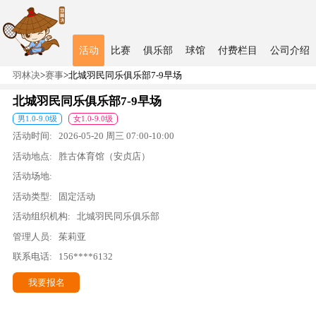
活动
比赛
俱乐部
球馆
付费栏目
公司介绍
羽林决
>
赛事
>
北城羽民同乐俱乐部7-9早场
北城羽民同乐俱乐部7-9早场
男
1.0
-
9.0
级
女
1.0
-
9.0
级
活动时间:
2026-05-20
周三
07:00
-
10:00
活动地点:
胜古体育馆（安贞店）
活动场地:
活动类型:
固定活动
活动组织机构:
北城羽民同乐俱乐部
管理人员:
茱莉亚
联系电话:
156****6132
我要报名