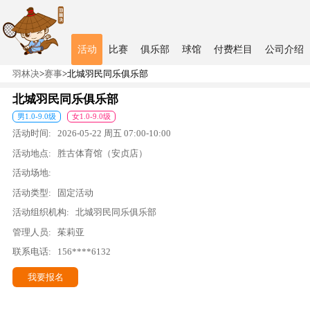
活动
比赛
俱乐部
球馆
付费栏目
公司介绍
羽林决
>
赛事
>
北城羽民同乐俱乐部
北城羽民同乐俱乐部
男
1.0
-
9.0
级
女
1.0
-
9.0
级
活动时间:
2026-05-22
周五
07:00
-
10:00
活动地点:
胜古体育馆（安贞店）
活动场地:
活动类型:
固定活动
活动组织机构:
北城羽民同乐俱乐部
管理人员:
茱莉亚
联系电话:
156****6132
我要报名