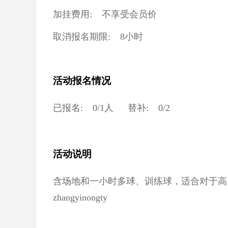
加挂费用:
不享受会员价
取消报名期限:
8小时
活动报名情况
已报名:
0
/
1
人
替补:
0
/
2
活动说明
含场地和一小时多球、训练球，适合对于高
zhangyinongty