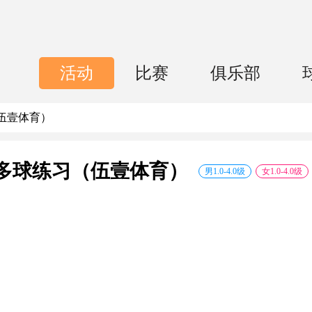
活动
比赛
俱乐部
伍壹体育）
多球练习（伍壹体育）
男
1.0
-
4.0
级
女
1.0
-
4.0
级