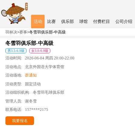
活动
比赛
俱乐部
球馆
付费栏目
公司介绍
羽林决
>
赛事
>
冬雪羽俱乐部-中高级
冬雪羽俱乐部-中高级
男
3.5
-
6.0
级
女
3.0
-
6.0
级
活动时间:
2026-06-04
周四
20:00
-
22:00
活动地点:
北京外国语大学体育馆
活动场地:
群通知
活动类型:
固定活动
活动组织机构:
冬雪羽毛球俱乐部
管理人员:
谢冬雪
联系电话:
157****2175
我要报名