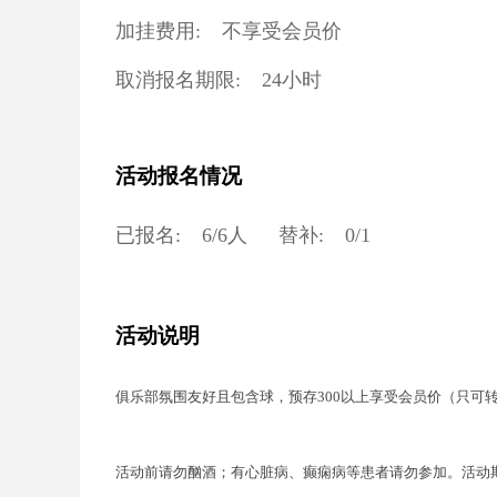
加挂费用:
不享受会员价
取消报名期限:
24小时
活动报名情况
已报名:
6
/
6
人
替补:
0
/
1
活动说明
俱乐部氛围友好且包含球，预存300以上享受会员价（只可
活动前请勿酗酒；有
心脏病、癫痫病等患者请勿参加。活动