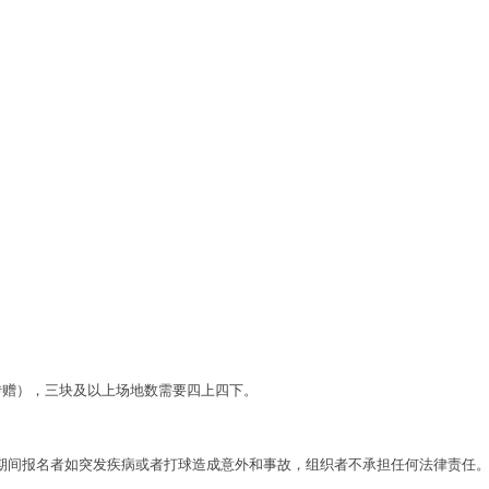
转赠），三块及以上场地数需要四上四下。
期间报名者如突发疾病或者打球造成意外和事故，组织者不承担任何法律责任