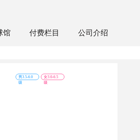
球馆
付费栏目
公司介绍
男
3.5
-
6.0
女
3.0
-
6.5
级
级