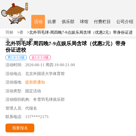
活动
比赛
俱乐部
球馆
付费栏目
公司介绍
羽林
>
赛
>
北外羽毛球-周四晚7-9点娱乐局含球（优惠2元）带身份证进
决
事
校
北外羽毛球-周四晚7-9点娱乐局含球（优惠2元）带身
份证进校
男
1.0
-
5.0
级
女
1.0
-
5.0
级
活动时间:
2026-06-11
周四
19:00
-
21:00
活动地点:
北京外国语大学体育馆
活动场地:
提前群通知
活动类型:
固定活动
活动组织机构:
冬雪羽毛球俱乐部
管理人员:
代报名
联系电话:
157****2175
我要报名