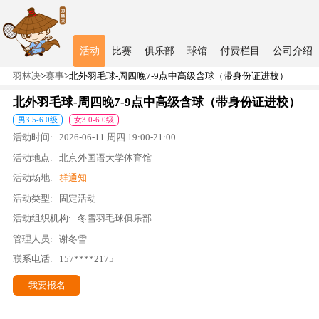
活动
比赛
俱乐部
球馆
付费栏目
公司介绍
羽林决
>
赛事
>
北外羽毛球-周四晚7-9点中高级含球（带身份证进校）
北外羽毛球-周四晚7-9点中高级含球（带身份证进校）
男
3.5
-
6.0
级
女
3.0
-
6.0
级
活动时间:
2026-06-11
周四
19:00
-
21:00
活动地点:
北京外国语大学体育馆
活动场地:
群通知
活动类型:
固定活动
活动组织机构:
冬雪羽毛球俱乐部
管理人员:
谢冬雪
联系电话:
157****2175
我要报名