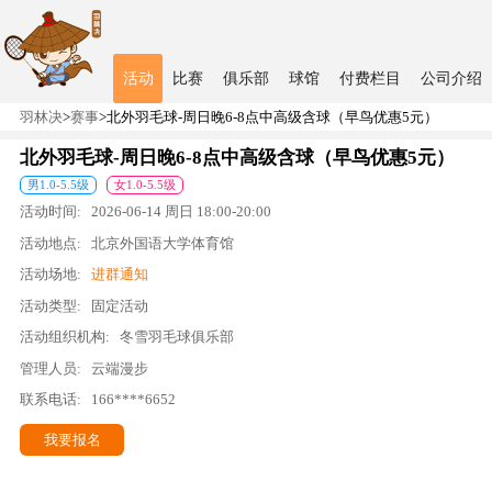
活动
比赛
俱乐部
球馆
付费栏目
公司介绍
羽林决
>
赛事
>
北外羽毛球-周日晚6-8点中高级含球（早鸟优惠5元）
北外羽毛球-周日晚6-8点中高级含球（早鸟优惠5元）
男
1.0
-
5.5
级
女
1.0
-
5.5
级
活动时间:
2026-06-14
周日
18:00
-
20:00
活动地点:
北京外国语大学体育馆
活动场地:
进群通知
活动类型:
固定活动
活动组织机构:
冬雪羽毛球俱乐部
管理人员:
云端漫步
联系电话:
166****6652
我要报名