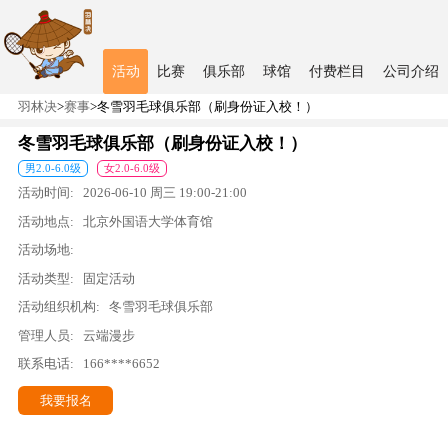
活动
比赛
俱乐部
球馆
付费栏目
公司介绍
羽林决
>
赛事
>
冬雪羽毛球俱乐部（刷身份证入校！）
冬雪羽毛球俱乐部（刷身份证入校！）
男
2.0
-
6.0
级
女
2.0
-
6.0
级
活动时间:
2026-06-10
周三
19:00
-
21:00
活动地点:
北京外国语大学体育馆
活动场地:
活动类型:
固定活动
活动组织机构:
冬雪羽毛球俱乐部
管理人员:
云端漫步
联系电话:
166****6652
我要报名