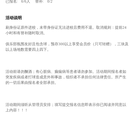
已报名:
6
/
6
人
替补:
0
/
2
活动说明
刷身份证原件进校，未带身份证无法进校且费用不退。取消规则：提前24
小时和有替补随时取消。
俱乐部氛围友好且包含球，预存300以上享受会员价（只可转赠），三块及
以上场地数需要四上四下。
活动前请勿酗酒；有心脏病、癫痫病等患者请勿参加。活动期间报名者如
突发疾病或者打球造成意外和事故，组织者不承担任何法律责任。所产生
的一切后果由报名者全部承担。
活动期间须听从管理员安排；填写提交报名信息即表示你已阅读并同意以
上内容！！！