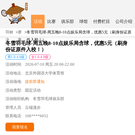
活动
比赛
俱乐部
球馆
付费栏目
公司介绍
羽林
>
赛
>
冬雪羽毛球-周五晚8-10点娱乐局含球，优惠5元（刷身份证原
决
事
件入校！）
冬雪羽毛球-周五晚8-10点娱乐局含球，优惠5元（刷身
份证原件入校！）
男
1.0
-
4.0
级
女
1.0
-
4.0
级
活动时间:
2026-07-10
周五
20:00
-
22:00
活动地点:
北京外国语大学体育馆
活动场地:
提前群通知
活动类型:
固定活动
活动组织机构:
冬雪羽毛球俱乐部
管理人员:
云端漫步
联系电话:
166****6652
我要报名