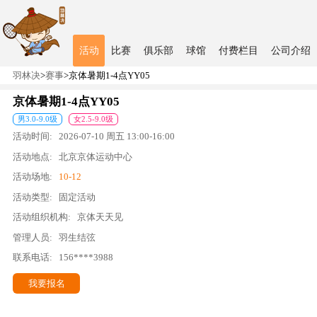
活动
比赛
俱乐部
球馆
付费栏目
公司介绍
羽林决
>
赛事
>
京体暑期1-4点YY05
京体暑期1-4点YY05
男
3.0
-
9.0
级
女
2.5
-
9.0
级
活动时间:
2026-07-10
周五
13:00
-
16:00
活动地点:
北京京体运动中心
活动场地:
10-12
活动类型:
固定活动
活动组织机构:
京体天天见
管理人员:
羽生结弦
联系电话:
156****3988
我要报名