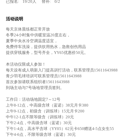
已报名:
19
/
20
人
替补:
0
/
2
活动说明
每天京体晨练都正常开放
冬季24小时集中供暖室温20度左右，
夏季中央水冷空调温度适宜，
免费停车洗澡，提供饮用热水，急救创伤用品
提供穿线服务，型号齐全，YY65优惠价50元。
本活动仅限成人参加！
每天设有成人萌新入门提高训打活动，联系管理员15611643988
青少羽毛球培训可联系管理员15611643988
首次参加请联系组织者15611643988
到场主动与7号场地管理员签到。
工作日：活动场地固定7～12号
上午8-12点，中高级含球（蓝诺）38元月卡380
上午9-12点，初级含（训练球）15元月卡200
中午12-1点不限等级含（训练球）20元
下午2-4点，中高级含球（蓝诺）30元
下午1-4点，高水平含球（YY05）62元卡650赠送4-5点女生55
下午4-6点，不限等级含球（蓝诺）30元