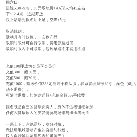
周六日
晨练6.30~9点，30元场地费+AA球人均45左右
下午2-4点，近期开放
以上活动先报名后上场，空降+5元
取消规则；
活动具有时效性，非实物产品
取消时限外可自行取消，费用原路退回
取消时限内不可取消，迟到早退不来费用不退
充值100即成为会员享会员价，
充值300，赠10元，
充值500，赠20元，
充值1000，赠送价值288定制速干棉队服，联系管理员报尺寸，颜色（此活
动不退费），
可随时退费，扣除赠送额+充值金额5%手续费
报名既是自己的健康负责人，身体不适者谢绝参加，
任何因健康原因的突发情况与场馆与组织者无关
一局上下，谢绝霸场，友好对抗，
竞技羽毛球活动产生的碰撞与纠纷，
双方自行解决与组织者和场馆无关。