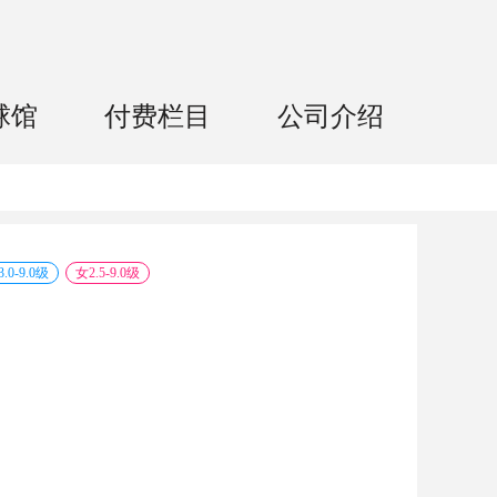
球馆
付费栏目
公司介绍
3.0
-
9.0
级
女
2.5
-
9.0
级