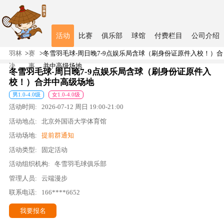
活动
比赛
俱乐部
球馆
付费栏目
公司介绍
羽林
>
赛
>
冬雪羽毛球-周日晚7-9点娱乐局含球（刷身份证原件入校！）合
决
事
并中高级场地
冬雪羽毛球-周日晚7-9点娱乐局含球（刷身份证原件入
校！）合并中高级场地
男
1.0
-
4.0
级
女
1.0
-
4.0
级
活动时间:
2026-07-12
周日
19:00
-
21:00
活动地点:
北京外国语大学体育馆
活动场地:
提前群通知
活动类型:
固定活动
活动组织机构:
冬雪羽毛球俱乐部
管理人员:
云端漫步
联系电话:
166****6652
我要报名