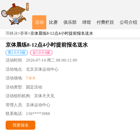
活动
比赛
俱乐部
球馆
付费栏目
公司介绍
羽林决
>
赛事
>
京体晨练8-12点4小时提前报名送水
京体晨练8-12点4小时提前报名送水
男
2.0
-
9.0
级
女
2.0
-
9.0
级
活动时间:
2026-07-14
周二
08:00
-
12:00
活动地点:
北京京体运动中心
活动场地:
7-8-9
活动类型:
固定活动
活动组织机构:
京体天天见
管理人员:
京体运动中心
联系电话:
156****3988
我要报名