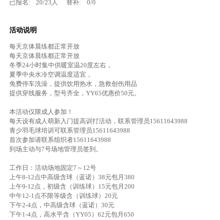
已报名:
20
/
23
人
替补:
0
/
0
活动说明
每天京体晨练都正常开放
每天京体晨练都正常开放
冬季24小时集中供暖室温20度左右，
夏季中央水冷空调温度适宜，
免费停车洗澡，提供饮用热水，急救创伤用品
提供穿线服务，型号齐全，YY65优惠价50元。
本活动仅限成人参加！
每天设有成人萌新入门提高训打活动，联系管理员15611643988
青少羽毛球培训可联系管理员15611643988
首次参加请联系组织者15611643988
到场主动与7号场地管理员签到。
工作日：活动场地固定7～12号
上午8-12点中高级含球（蓝诺）38元包月380
上午9-12点，初级含（训练球）15元包月200
中午12-1点不限等级含（训练球）20元
下午2-4点，中高级含球（蓝诺）30元
下午1-4点，高水平含（YY05）62元包月650