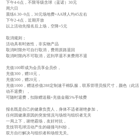
下午4-6点，不限等级含球（蓝诺）30元
周六日
晨练6.30~9点，30元场地费+AA球人均45左右
下午2-4点，近期开放
以上活动先报名后上场，空降+5元
取消规则；
活动具有时效性，非实物产品
取消时限外可自行取消，费用原路退回
取消时限内不可取消，迟到早退不来费用不退
充值100即成为会员享会员价，
充值300，赠10元，
充值500，赠20元，
充值1000，赠送价值288定制速干棉队服，联系管理员报尺寸，颜色（此活
动不退费），
可随时退费，扣除赠送额+充值金额5%手续费
报名既是自己的健康负责人，身体不适者谢绝参加，
任何因健康原因的突发情况与场馆与组织者无关
一局上下，谢绝霸场，友好对抗，
竞技羽毛球活动产生的碰撞与纠纷，
双方自行解决与组织者和场馆无关。