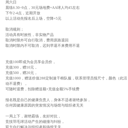
周六日
晨练6.30~9点，30元场地费+AA球人均45左右
下午2-4点，近期开放
以上活动先报名后上场，空降+5元
取消规则；
活动具有时效性，非实物产品
取消时限外可自行取消，费用原路退回
取消时限内不可取消，迟到早退不来费用不退
充值100即成为会员享会员价，
充值300，赠10元，
充值500，赠20元，
充值1000，赠送价值288定制速干棉队服，联系管理员报尺寸，颜色（此活
动不退费），
可随时退费，扣除赠送额+充值金额5%手续费
报名既是自己的健康负责人，身体不适者谢绝参加，
任何因健康原因的突发情况与场馆与组织者无关
一局上下，谢绝霸场，友好对抗，
竞技羽毛球活动产生的碰撞与纠纷，
双方自行解决与组织者和场馆无关。