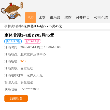
活动
比赛
俱乐部
球馆
付费栏目
公司介绍
羽林决
>
赛事
>
京体暑期1-4点YY05局45元
京体暑期1-4点YY05局45元
男
3.0
-
9.0
级
女
2.5
-
9.0
级
活动时间:
2026-07-14
周二
13:00
-
16:00
活动地点:
北京京体运动中心
活动场地:
9-12
活动类型:
固定活动
活动组织机构:
京体天天见
管理人员:
羽生结弦
联系电话:
156****3988
我要报名