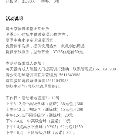
已报名:
25
/
30
人
替补:
0
/
0
活动说明
每天京体晨练都正常开放
冬季24小时集中供暖室温20度左右，
夏季中央水冷空调温度适宜，
免费停车洗澡，提供饮用热水，急救创伤用品
提供穿线服务，型号齐全，YY65优惠价50元。
本活动仅限成人参加！
每天设有成人萌新入门提高训打活动，联系管理员15611643988
青少羽毛球培训可联系管理员15611643988
首次参加请联系组织者15611643988
到场主动与7号场地管理员签到。
工作日：活动场地固定7～12号
上午8-12点中高级含球（蓝诺）38元包月380
上午9-12点，初级含（训练球）15元包月200
中午12-1点不限等级含（训练球）20元
下午2-4点，中高级含球（蓝诺）30元
下午1-4点高水平含球（YY05）62元包月650
下午4-6点，不限等级含球（蓝诺）30元