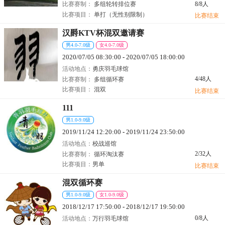
8
/
8
人
比赛赛制：
多组轮转排位赛
比赛项目：
单打（无性别限制）
比赛结束
汉爵KTV杯混双邀请赛
男
4.0
-
7.0
级
女
4.0
-
7.0
级
2020/07/05 08:30:00
-
2020/07/05 18:00:00
活动地点：
勇庆羽毛球馆
4
/
48
人
比赛赛制：
多组循环赛
比赛项目：
混双
比赛结束
111
男
1.0
-
9.0
级
2019/11/24 12:20:00
-
2019/11/24 23:50:00
活动地点：
校战巡馆
2
/
32
人
比赛赛制：
循环淘汰赛
比赛项目：
男单
比赛结束
混双循环赛
男
1.0
-
9.0
级
女
1.0
-
9.0
级
2018/12/17 17:50:00
-
2018/12/17 19:50:00
0
/
8
人
活动地点：
万行羽毛球馆