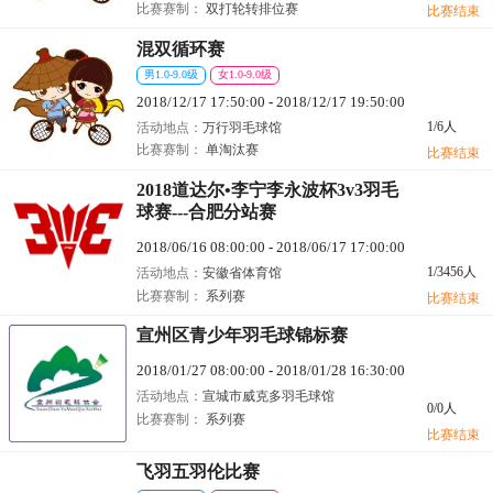
比赛赛制：
双打轮转排位赛
比赛结束
混双循环赛
男
1.0
-
9.0
级
女
1.0
-
9.0
级
2018/12/17 17:50:00
-
2018/12/17 19:50:00
1
/
6
人
活动地点：
万行羽毛球馆
比赛赛制：
单淘汰赛
比赛结束
2018道达尔•李宁李永波杯3v3羽毛
球赛---合肥分站赛
2018/06/16 08:00:00
-
2018/06/17 17:00:00
1
/
3456
人
活动地点：
安徽省体育馆
比赛赛制：
系列赛
比赛结束
宣州区青少年羽毛球锦标赛
2018/01/27 08:00:00
-
2018/01/28 16:30:00
活动地点：
宣城市威克多羽毛球馆
0
/
0
人
比赛赛制：
系列赛
比赛结束
飞羽五羽伦比赛