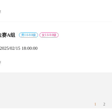
赛
位赛A组
男
1.0
-
9.0
级
女
1.0
-
9.0
级
2025/02/15 18:00:00
赛
1
2