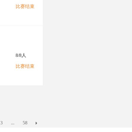
比赛结束
8
/
8
人
比赛结束
3
...
58