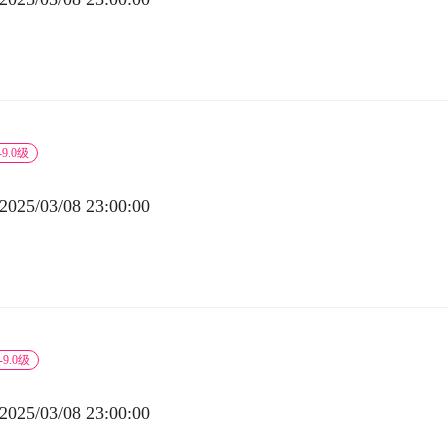
-
9.0
级
2025/03/08 23:00:00
-
9.0
级
2025/03/08 23:00:00