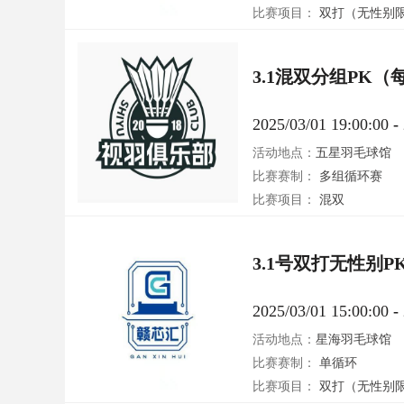
比赛项目：
双打（无性别
3.1混双分组PK
2025/03/01 19:00:00
-
活动地点：
五星羽毛球馆
比赛赛制：
多组循环赛
比赛项目：
混双
3.1号双打无性别P
2025/03/01 15:00:00
-
活动地点：
星海羽毛球馆
比赛赛制：
单循环
比赛项目：
双打（无性别