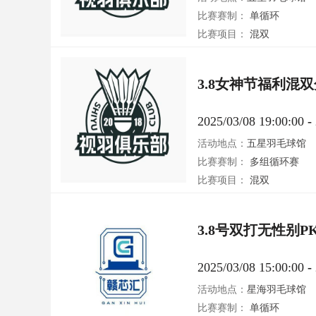
比赛赛制：
单循环
比赛项目：
混双
3.8女神节福利混双
2025/03/08 19:00:00
-
活动地点：
五星羽毛球馆
比赛赛制：
多组循环赛
比赛项目：
混双
3.8号双打无性别P
2025/03/08 15:00:00
-
活动地点：
星海羽毛球馆
比赛赛制：
单循环