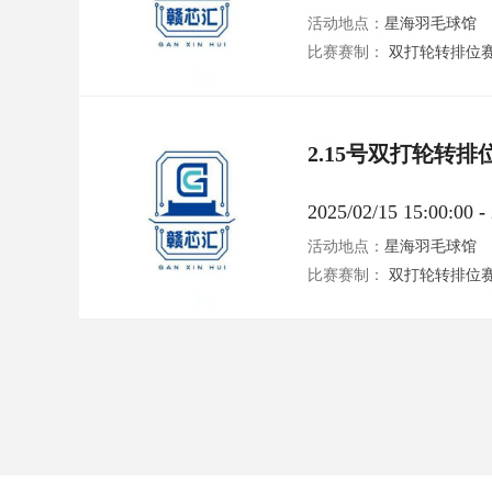
活动地点：
星海羽毛球馆
比赛赛制：
双打轮转排位
2.15号双打轮转排
2025/02/15 15:00:00
-
活动地点：
星海羽毛球馆
比赛赛制：
双打轮转排位