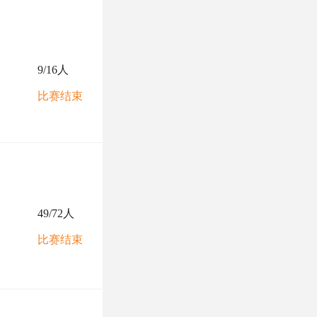
9
/
16
人
比赛结束
49
/
72
人
比赛结束