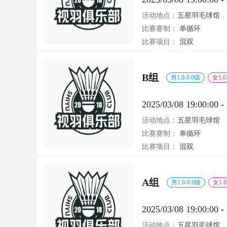
活动地点：
五星羽毛球馆
比赛赛制：
单循环
比赛项目：
混双
B组
男
1.0
-
9.0
级
女
1.0
2025/03/08 19:00:00
-
活动地点：
五星羽毛球馆
比赛赛制：
单循环
比赛项目：
混双
A组
男
1.0
-
9.0
级
女
1.0
2025/03/08 19:00:00
-
活动地点：
五星羽毛球馆