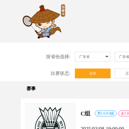
按省份选择:
广东省
广东
比赛状态:
全部
正
赛事
C组
男
1.0
-
9.0
级
女
1.0
2025/03/08 19:00:00
-