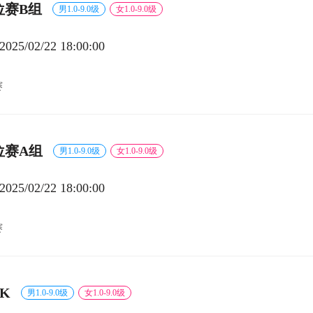
位赛B组
男
1.0
-
9.0
级
女
1.0
-
9.0
级
2025/02/22 18:00:00
赛
位赛A组
男
1.0
-
9.0
级
女
1.0
-
9.0
级
2025/02/22 18:00:00
赛
K
男
1.0
-
9.0
级
女
1.0
-
9.0
级