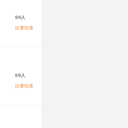
8
/
8
人
比赛结束
8
/
8
人
比赛结束